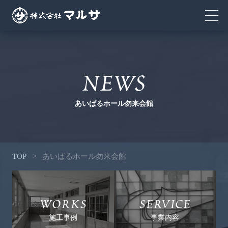
NEWS
あいぱるホール勿来会館
TOP
>
あいぱるホール勿来会館
WORKS
SERVICE
施工事例
事業内容