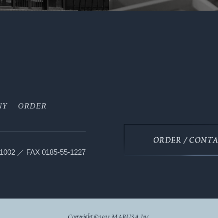
NY
ORDER
-1002
／
FAX 0185-55-1227
Copyright ©2021 MARUSA Inc.